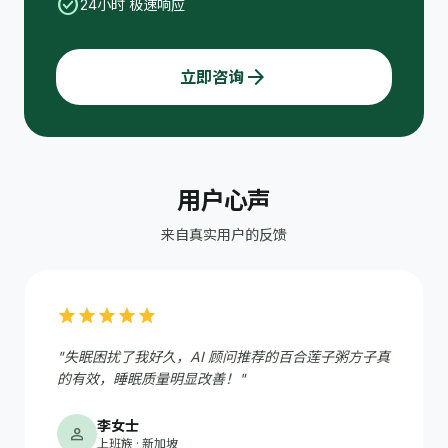
check_circle
24小时 极速响应
arrow_forward
立即咨询
用户心声
来自真实用户的反馈
star
star
star
star
star
"失眠困扰了我好久，AI 顾问推荐的百合莲子粥方子真
的有效，睡眠质量明显改善！"
李女士
person
上班族 · 新加坡