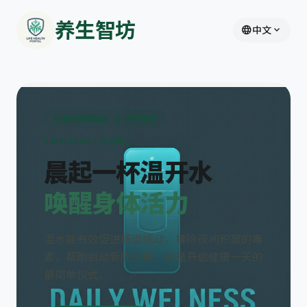
养生智坊
language
expand_more
中文
auto_awesome
由大模型驱动 · AI 实时生成
5 MIN READ • 每日养生
晨起一杯温开水
唤醒身体活力
温水能有效促进肠道蠕动，排除夜间积聚的毒
素，帮助启动新陈代谢。这是开启健康一天的
最简单仪式。