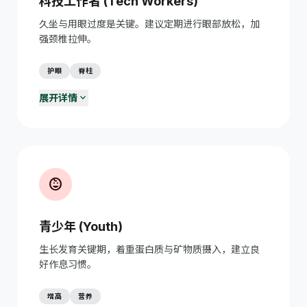
科技工作者 (Tech Workers)
间。
久坐与用眼过度是关键。建议定期进行眼部放松，加
定期健康体检
monitor_heart
强颈椎拉伸。
40岁以上建议每年全面体检，重点关注心血管、血糖、血
脂。
护眼
脊柱
expand_more
展开详情
20-20-20 护眼法则
visibility
每工作20分钟，看20英尺外的物体20秒，减少眼睛疲劳。
工学椅正确坐姿
airline_seat_recline_normal
屏幕上缘与眼睛平齐，手臂弯曲90度，每小时站立活动一
次。
child_care
预防鼠标手
back_hand
使用人体工学鼠标；每30分钟做手腕伸展运动。
青少年 (Youth)
对抗久坐综合征
directions_run
生长发育关键期，着重蛋白质与矿物质摄入，建立良
使用站立式办公桌；设置定时提醒起身；下班后30分钟有
好作息习惯。
氧运动。
增高
营养