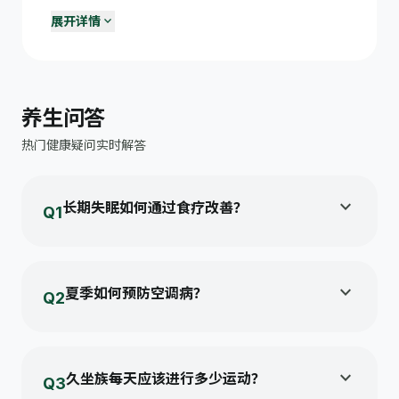
expand_more
展开详情
学习与休息平衡
menu_book
每学习45-50分钟休息10分钟；保证8-10小时充足睡眠。
合理使用电子产品
phone_android
每天屏幕时间不超过2小时（学习除外）；睡前1小时放下手
养生问答
机。
热门健康疑问实时解答
每天运动一小时
sports_basketball
运动能促进长高、增强体质、改善情绪、提高学习效率。
青少年营养要点
expand_more
nutrition
长期失眠如何通过食疗改善？
Q1
充足蛋白质、钙和铁；少喝含糖饮料，多吃新鲜蔬果。
建议晚间食用百合莲子粥，睡前饮用少量温热牛奶，
避免辛辣刺激性食物...
expand_more
夏季如何预防空调病？
Q2
室内外温差不宜超过7℃，注意颈部与膝盖保暖，定
期开窗通风...
expand_more
久坐族每天应该进行多少运动？
Q3