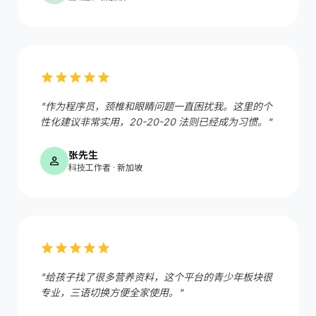
star
star
star
star
star
"作为程序员，颈椎和眼睛问题一直困扰我。这里的个
性化建议非常实用，20-20-20 法则已经成为习惯。"
张先生
person
科技工作者 · 新加坡
star
star
star
star
star
"给孩子找了很多营养资料，这个平台的青少年板块很
专业，三语切换方便全家使用。"