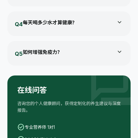
建议每小时起身活动5分钟，每日累计快走或有氧运
动30分钟以上...
expand_more
每天喝多少水才算健康？
Q4
一般建议成人每天饮用1500-2000毫升水（约6-8
杯），少量多次饮用...
expand_more
如何增强免疫力？
Q5
foru
均衡饮食，多摄入蔬果；坚持每周至少150分钟运
动；保证7-8小时睡眠...
在线问答
咨询您的个人健康顾问，获得定制化的养生建议与深度
报告。
check_circle
专业营养师 1对1