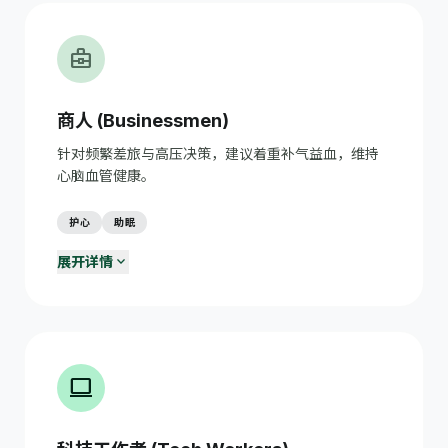
business_center
商人 (Businessmen)
针对频繁差旅与高压决策，建议着重补气益血，维持
心脑血管健康。
护心
助眠
expand_more
展开详情
商务应酬健康饮食
restaurant
应酬时选择清淡菜品，控制酒精摄入；餐前喝杯牛奶保护胃
黏膜。
商旅时差调节
flight
出差前调整作息；飞行途中多喝水；到达后尽快适应当地时
computer
间。
高压决策心理调适
psychology
区分可控与不可控的压力源；每天留出10分钟独处思考时