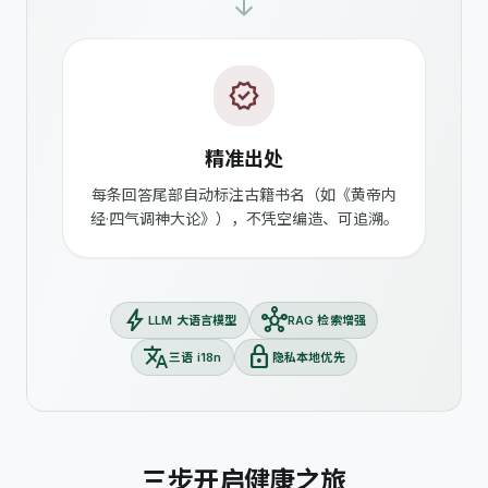
arrow_forward
verified
精准出处
每条回答尾部自动标注古籍书名（如《黄帝内
经·四气调神大论》），不凭空编造、可追溯。
bolt
hub
LLM 大语言模型
RAG 检索增强
translate
lock
三语 i18n
隐私本地优先
三步开启健康之旅