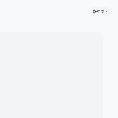
language
expand_more
中文