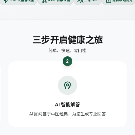
bolt
hub
translate
lock
LLM 大语言模型
RAG 检索增强
三语 i18n
隐私本地优先
三步开启健康之旅
简单、快速、零门槛
2
psychology
AI 智能解答
AI 顾问基于中医经典，为您生成专业回答