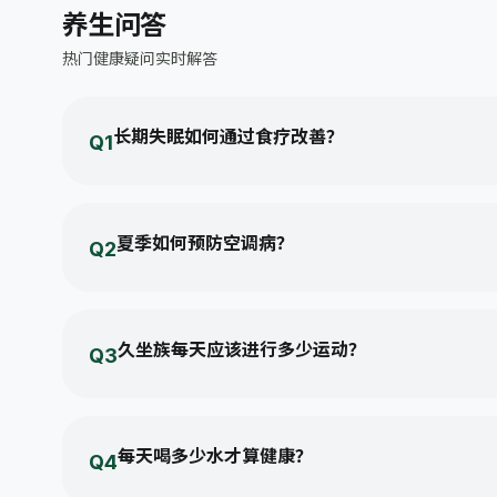
flight
养生问答
出差前调整作息；飞行途中多喝水；到达后尽快适应当地
时间。
热门健康疑问实时解答
高压决策心理调适
psychology
区分可控与不可控的压力源；每天留出10分钟独处思考时
间。
长期失眠如何通过食疗改善？
Q1
定期健康体检
monitor_heart
建议晚间食用百合莲子粥，睡前饮用少量温热牛奶，避免辛
40岁以上建议每年全面体检，重点关注心血管、血糖、血
脂。
夏季如何预防空调病？
Q2
室内外温差不宜超过7℃，注意颈部与膝盖保暖，定期开窗
久坐族每天应该进行多少运动？
Q3
建议每小时起身活动5分钟，每日累计快走或有氧运动30分
每天喝多少水才算健康？
Q4