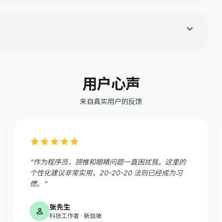
少量多次饮用...
expand_more
-8小时睡眠...
用户心声
来自真实用户的反馈
star
star
star
star
star
"作为程序员，颈椎和眼睛问题一直困扰我。这里的
个性化建议非常实用，20-20-20 法则已经成为习
惯。"
张先生
person
科技工作者 · 新加坡