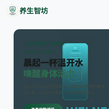
养生智坊
auto_awesome
由大模型驱动 · AI 实时生成
5 MIN READ • 每日养生
晨起一杯温开水
唤醒身体活力
温水能有效促进肠道蠕动，排除夜间积聚的毒素，
陈代谢。这是开启健康一天的最简单仪式。