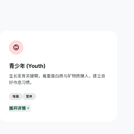
child_care
青少年 (Youth)
生长发育关键期，着重蛋白质与矿物质摄入，建立良
好作息习惯。
增高
营养
expand_more
展开详情
学习与休息平衡
menu_book
每学习45-50分钟休息10分钟；保证8-10小时充足睡眠。
合理使用电子产品
phone_android