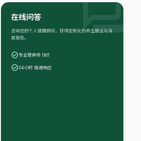
forum
每天屏幕时间不超过2小时（学习除外）；睡前1小时放下
手机。
在线问答
每天运动一小时
sports_basketball
运动能促进长高、增强体质、改善情绪、提高学习效率。
咨询您的个人健康顾问，获得定制化的养生建议与深
青少年营养要点
nutrition
度报告。
充足蛋白质、钙和铁；少喝含糖饮料，多吃新鲜蔬果。
check_circle
专业营养师 1对1
check_circle
24小时 极速响应