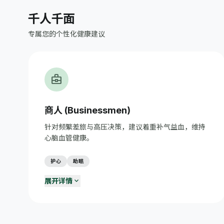
千人千面
专属您的个性化健康建议
business_center
商人 (Businessmen)
针对频繁差旅与高压决策，建议着重补气益血，维持
心脑血管健康。
护心
助眠
expand_more
展开详情
商务应酬健康饮食
restaurant
应酬时选择清淡菜品，控制酒精摄入；餐前喝杯牛奶保护
胃黏膜。
商旅时差调节