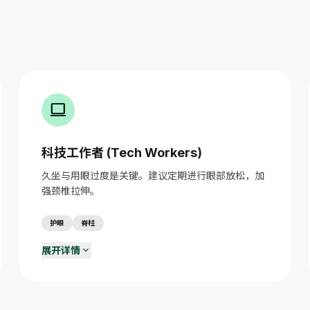
computer
科技工作者 (Tech Workers)
久坐与用眼过度是关键。建议定期进行眼部放松，加
强颈椎拉伸。
护眼
脊柱
expand_more
展开详情
20-20-20 护眼法则
visibility
每工作20分钟，看20英尺外的物体20秒，减少眼睛疲
劳。
工学椅正确坐姿