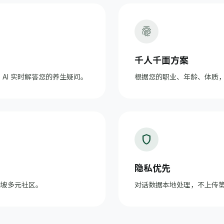
fingerprint
千人千面方案
AI 实时解答您的养生疑问。
根据您的职业、年龄、体质
shield
隐私优先
务新加坡多元社区。
对话数据本地处理，不上传