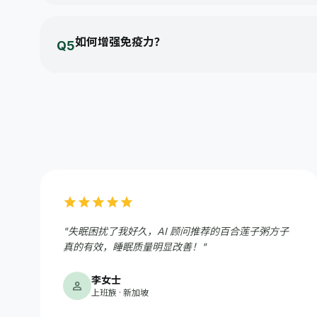
一般建议成人每天饮用1500-2000毫升水（约6-8杯），
如何增强免疫力？
Q5
均衡饮食，多摄入蔬果；坚持每周至少150分钟运动；保证7
star
star
star
star
star
"失眠困扰了我好久，AI 顾问推荐的百合莲子粥方子
真的有效，睡眠质量明显改善！"
李女士
person
上班族 · 新加坡