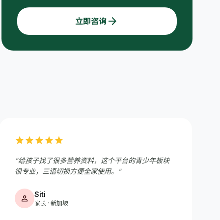
arrow_forward
立即咨询
star
star
star
star
star
"给孩子找了很多营养资料，这个平台的青少年板块
很专业，三语切换方便全家使用。"
Siti
person
家长 · 新加坡