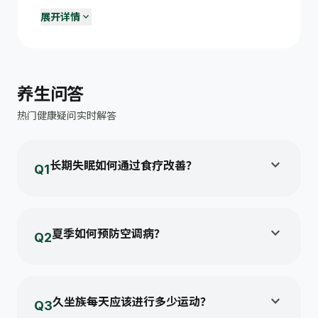
expand_more
展开详情
学习与休息平衡
menu_book
每学习45-50分钟休息10分钟；保证8-10小时充足睡眠。
合理使用电子产品
phone_android
每天屏幕时间不超过2小时（学习除外）；睡前1小时放下手
养生问答
机。
热门健康疑问实时解答
每天运动一小时
sports_basketball
运动能促进长高、增强体质、改善情绪、提高学习效率。
青少年营养要点
expand_more
nutrition
长期失眠如何通过食疗改善？
Q1
充足蛋白质、钙和铁；少喝含糖饮料，多吃新鲜蔬果。
建议晚间食用百合莲子粥，睡前饮用少量温热牛奶，
避免辛辣刺激性食物...
expand_more
夏季如何预防空调病？
Q2
室内外温差不宜超过7℃，注意颈部与膝盖保暖，定
期开窗通风...
expand_more
久坐族每天应该进行多少运动？
Q3