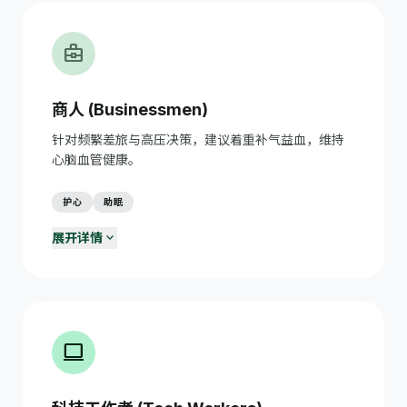
business_center
商人 (Businessmen)
针对频繁差旅与高压决策，建议着重补气益血，维持
心脑血管健康。
护心
助眠
expand_more
展开详情
商务应酬健康饮食
restaurant
应酬时选择清淡菜品，控制酒精摄入；餐前喝杯牛奶保护胃
黏膜。
商旅时差调节
flight
出差前调整作息；飞行途中多喝水；到达后尽快适应当地时
computer
间。
高压决策心理调适
psychology
区分可控与不可控的压力源；每天留出10分钟独处思考时