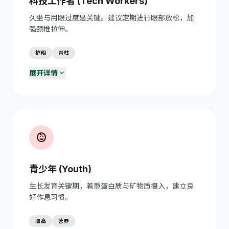
科技工作者 (Tech Workers)
间。
久坐与用眼过度是关键。建议定期进行眼部放松，加
定期健康体检
monitor_heart
强颈椎拉伸。
40岁以上建议每年全面体检，重点关注心血管、血糖、血
脂。
护眼
脊柱
expand_more
展开详情
20-20-20 护眼法则
visibility
每工作20分钟，看20英尺外的物体20秒，减少眼睛疲劳。
工学椅正确坐姿
airline_seat_recline_normal
屏幕上缘与眼睛平齐，手臂弯曲90度，每小时站立活动一
次。
child_care
预防鼠标手
back_hand
使用人体工学鼠标；每30分钟做手腕伸展运动。
青少年 (Youth)
对抗久坐综合征
directions_run
生长发育关键期，着重蛋白质与矿物质摄入，建立良
使用站立式办公桌；设置定时提醒起身；下班后30分钟有
好作息习惯。
氧运动。
增高
营养