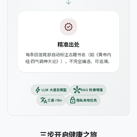
arrow_forward
verified
精准出处
每条回答尾部自动标注古籍书名（如《黄帝内
经·四气调神大论》），不凭空编造、可追溯。
bolt
hub
LLM 大语言模型
RAG 检索增强
translate
lock
三语 i18n
隐私本地优先
三步开启健康之旅