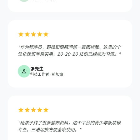
star
star
star
star
star
"作为程序员，颈椎和眼睛问题一直困扰我。这里的个
性化建议非常实用，20-20-20 法则已经成为习惯。"
张先生
person
科技工作者 · 新加坡
star
star
star
star
star
"给孩子找了很多营养资料，这个平台的青少年板块很
专业，三语切换方便全家使用。"