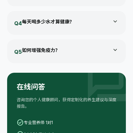
建议每小时起身活动5分钟，每日累计快走或有氧运
动30分钟以上...
expand_more
每天喝多少水才算健康？
Q4
一般建议成人每天饮用1500-2000毫升水（约6-8
杯），少量多次饮用...
expand_more
如何增强免疫力？
Q5
foru
均衡饮食，多摄入蔬果；坚持每周至少150分钟运
动；保证7-8小时睡眠...
在线问答
咨询您的个人健康顾问，获得定制化的养生建议与深度
报告。
check_circle
专业营养师 1对1