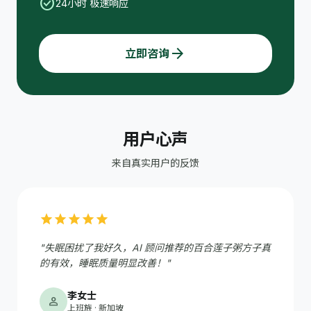
check_circle
24小时 极速响应
arrow_forward
立即咨询
用户心声
来自真实用户的反馈
star
star
star
star
star
"失眠困扰了我好久，AI 顾问推荐的百合莲子粥方子真
的有效，睡眠质量明显改善！"
李女士
person
上班族 · 新加坡