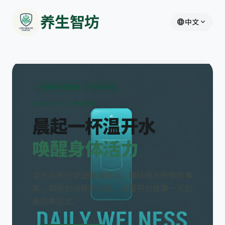
养生智坊
language
expand_more
中文
auto_awesome
由大模型驱动 · AI 实时生成
5 MIN READ • 每日养生
晨起一杯温开水
唤醒身体活力
温水能有效促进肠道蠕动，排除夜间积聚的毒
素，帮助启动新陈代谢。这是开启健康一天的
最简单仪式。